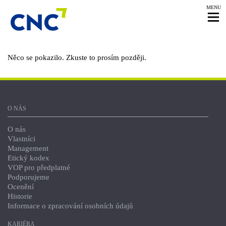
MENU
Něco se pokazilo. Zkuste to prosím později.
O NÁS
O nás
Vlastníci
Management
Etický kodex
VOP pro předplatné
Podporujeme
Ocenění
Historie
Informace o zpracování osobních údajů
KARIÉRA