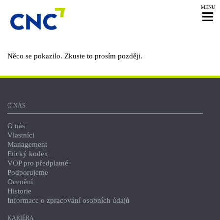
MENU
Něco se pokazilo. Zkuste to prosím později.
O NÁS
O nás
Vlastníci
Management
Etický kodex
VOP pro předplatné
Podporujeme
Ocenění
Historie
Informace o zpracování osobních údajů
KARIÉRA